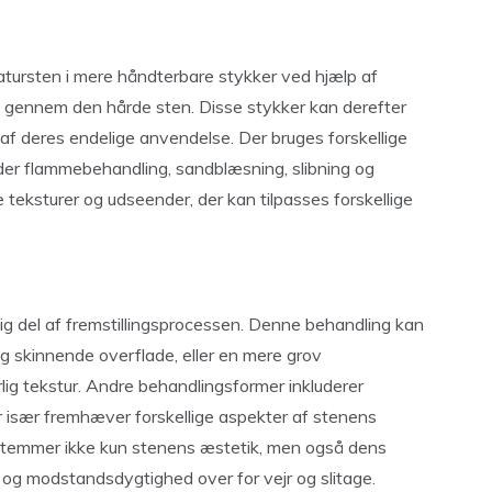
atursten i mere håndterbare stykker ved hjælp af
e gennem den hårde sten. Disse stykker kan derefter
af deres endelige anvendelse. Der bruges forskellige
nder flammebehandling, sandblæsning, slibning og
 teksturer og udseender, der kan tilpasses forskellige
ig del af fremstillingsprocessen. Denne behandling kan
og skinnende overflade, eller en mere grov
lig tekstur. Andre behandlingsformer inkluderer
 især fremhæver forskellige aspekter af stenens
stemmer ikke kun stenens æstetik, men også dens
 og modstandsdygtighed over for vejr og slitage.