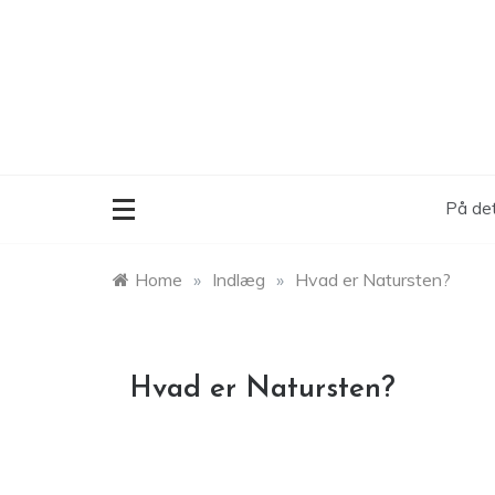
Skip
to
content
På det
Home
»
Indlæg
»
Hvad er Natursten?
Hvad er Natursten?