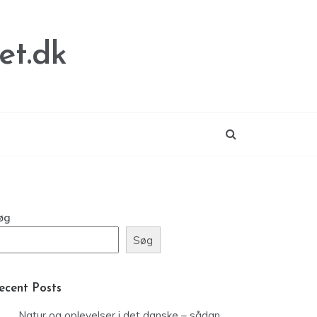
et.dk
øg
Søg
ecent Posts
Natur og oplevelser i det danske – sådan