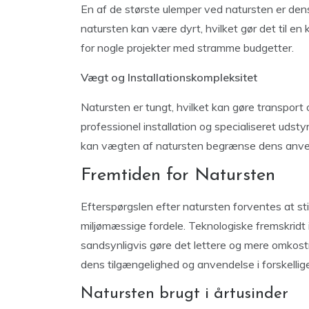
En af de største ulemper ved natursten er dens
natursten kan være dyrt, hvilket gør det til e
for nogle projekter med stramme budgetter.
Vægt og Installationskompleksitet
Natursten er tungt, hvilket kan gøre transport 
professionel installation og specialiseret uds
kan vægten af natursten begrænse dens anvende
Fremtiden for Natursten
Efterspørgslen efter natursten forventes at st
miljømæssige fordele. Teknologiske fremskridt i
sandsynligvis gøre det lettere og mere omkostn
dens tilgængelighed og anvendelse i forskellig
Natursten brugt i årtusinder