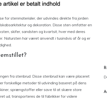
e for stenmaterialer, der udvindes direkte fra jorden
andskabsarkitektur og dekoration. Disse sten omfatter en
ksten, skifer, sandsten og kvartsit, hver med deres
. Natursten har været anvendt i tusindvis af år og er
dighed.
emstillet?
R
dingen fra stenbrud. Disse stenbrud kan være placeret
D
r forskellige metoder til udvinding baseret på dens
iner, sprængstoffer eller save til at skære store
A
et ud, transporteres de til fabrikker for videre