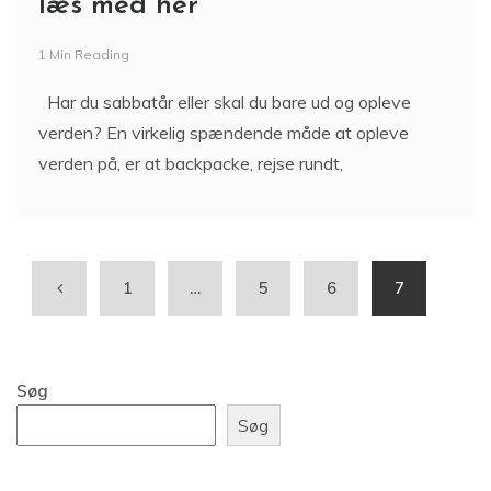
læs med her
1 Min Reading
Har du sabbatår eller skal du bare ud og opleve
verden? En virkelig spændende måde at opleve
verden på, er at backpacke, rejse rundt,
1
…
5
6
7
Søg
Søg