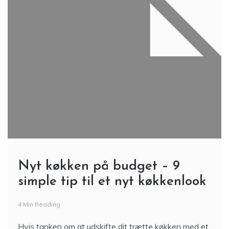
Nyt køkken på budget – 9
simple tip til et nyt køkkenlook
4 Min Reading
Hvis tanken om at udskifte dit trætte køkken med et