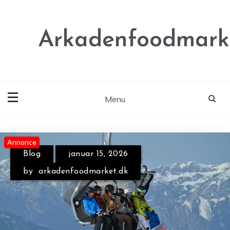
Skip
to
content
Arkadenfoodmark
Menu
Annonce
Annonce
Annonce
Blog
januar 15, 2026
Blog
april 28, 2026
by
arkadenfoodmarket.dk
by
arkadenfoodmarket.dk