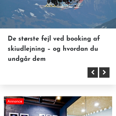
De største fejl ved booking af
Natur og oplevelser i det
skiudlejning – og hvordan du
Halkidiki og Thassos: Luksus på
danske – sådan kombinerer du
undgår dem
Nordgrækenlands grønne perler
mad og friluftsliv
Annonce