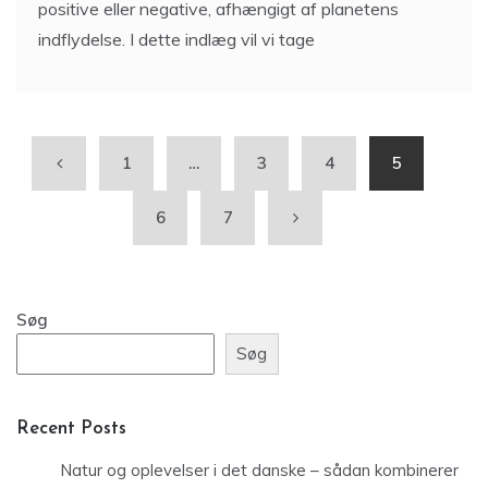
positive eller negative, afhængigt af planetens
indflydelse. I dette indlæg vil vi tage
1
…
3
4
5
6
7
Søg
Søg
Recent Posts
Natur og oplevelser i det danske – sådan kombinerer