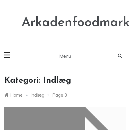
Skip
to
content
Arkadenfoodmark
Menu
Kategori:
Indlæg
Home
»
Indlæg
»
Page 3