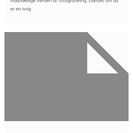
vidunderlige verden af ​​fotografering. Uanset om du
er en ivrig