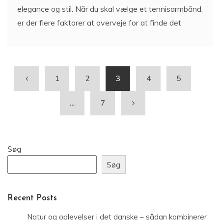
elegance og stil. Når du skal vælge et tennisarmbånd,
er der flere faktorer at overveje for at finde det
1
2
3
4
5
…
7
Søg
Søg
Recent Posts
Natur og oplevelser i det danske – sådan kombinerer