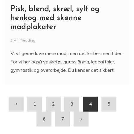
Pisk, blend, skræl, sylt og
henkog med skønne
madplakater
3 Min Reading
Vi vil gerne lave mere mad, men det kniber med tiden.
For vi har også vasketøj, græsslåning, legeaftaler,
gymnastik og overarbejde. Du kender det sikkert.
1
2
3
4
5
6
7