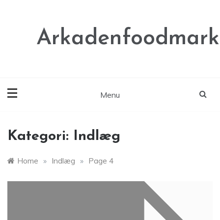
Skip
to
content
Arkadenfoodmark
Menu
Kategori:
Indlæg
Home
»
Indlæg
»
Page 4